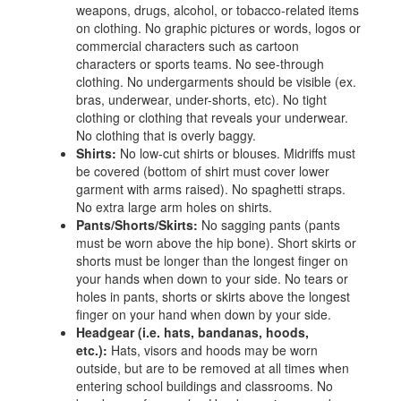
weapons, drugs, alcohol, or tobacco-related items
on clothing. No graphic pictures or words, logos or
commercial characters such as cartoon
characters or sports teams. No see-through
clothing. No undergarments should be visible (ex.
bras, underwear, under-shorts, etc). No tight
clothing or clothing that reveals your underwear.
No clothing that is overly baggy.
Shirts:
No low-cut shirts or blouses. Midriffs must
be covered (bottom of shirt must cover lower
garment with arms raised). No spaghetti straps.
No extra large arm holes on shirts.
Pants/Shorts/Skirts:
No sagging pants (pants
must be worn above the hip bone). Short skirts or
shorts must be longer than the longest finger on
your hands when down to your side. No tears or
holes in pants, shorts or skirts above the longest
finger on your hand when down by your side.
Headgear (i.e. hats, bandanas, hoods,
etc.):
Hats, visors and hoods may be worn
outside, but are to be removed at all times when
entering school buildings and classrooms. No